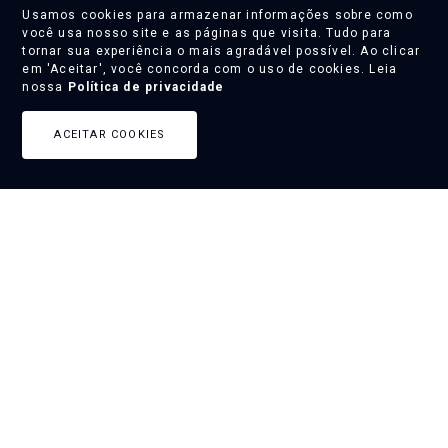
Usamos cookies para armazenar informações sobre como
você usa nosso site e as páginas que visita. Tudo para
Conheça o lançamento:
tornar sua experiência o mais agradável possível. Ao clicar
Terrá
em 'Aceitar', você concorda com o uso de cookies. Leia
nossa
Política de privacidade
VEJA MAIS
ACEITAR COOKIES